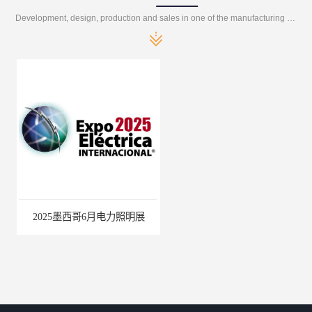
Development, design, production and sales in one of the manufacturing enterprises
2025墨西哥6月电力照明展
巴西照明灯饰展Lighting Show 2025