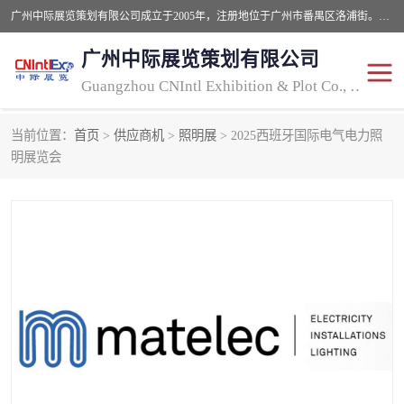
广州中际展览策划有限公司成立于2005年，注册地位于广州市番禺区洛浦街。经营范围包括会议及展览服务，大型活动组织策划服务，展台设计服务，广告业等；主要从事国外广告、标识、印花、LED、照明、光电、灯光、音响、视听、电子展览会等，展位预定-展品运输-签证-行程安排-补贴一站式服务。
广州中际展览策划有限公司
Guangzhou CNIntl Exhibition & Plot Co., Ltd.
当前位置：
首页
>
供应商机
>
照明展
> 2025西班牙国际电气电力照
2025年国外照明展
展位搭建
明展览会
照明展
展品运输
印花展
视听-灯光音响展
2025年国外广告标识展
2025年国内中国香港照明
展