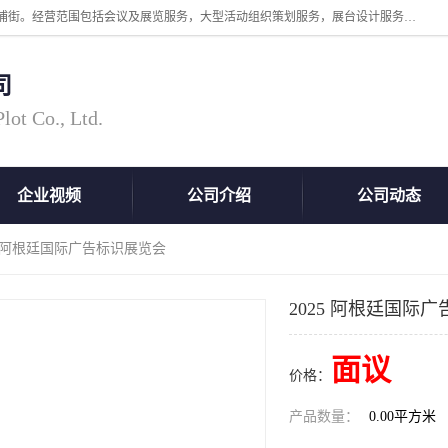
广州中际展览策划有限公司成立于2005年，注册地位于广州市番禺区洛浦街。经营范围包括会议及展览服务，大型活动组织策划服务，展台设计服务，广告业等；主要从事国外广告、标识、印花、LED、照明、光电、灯光、音响、视听、电子展览会等，展位预定-展品运输-签证-行程安排-补贴一站式服务。
司
ot Co., Ltd.
企业视频
公司介绍
公司动态
25 阿根廷国际广告标识展览会
2025 阿根廷国际
面议
价格：
产品数量：
0.00平方米