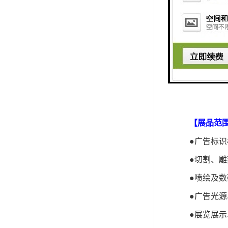
份曾跃居第
算，进口
阿根
出口大国
宜诺斯艾
【展品范
●
广告标识
●
切割、雕
●
喷绘及数
●
广告
光源
●
展览展示