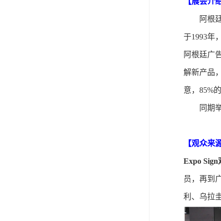
【展会介
阿根
于
1993
年
阿根廷广告
解新产品
意，85%
同期
【
观众来
Expo Si
员，再到
利、乌拉