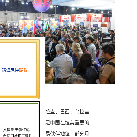
同智利
、
玻利维亚、巴拉圭
、
巴西
、
乌拉圭
场和20国集团成员国，是中国在拉美重要的
国稳居阿根廷第二大贸易伙伴地位，部分月