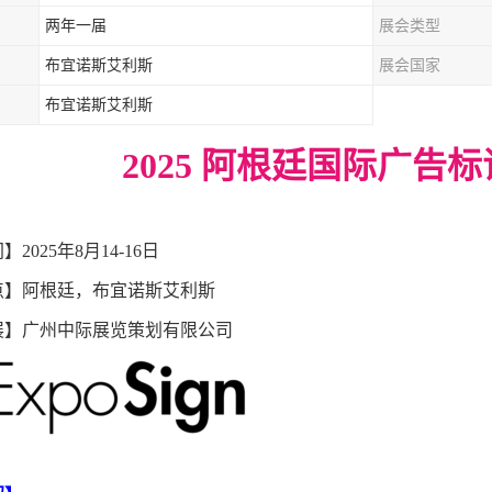
两年一届
展会类型
布宜诺斯艾利斯
展会国家
布宜诺斯艾利斯
202
5
阿根廷国际广告标
间】
202
5
年
8
月
14-16
日
点】阿根廷，布宜诺斯艾利斯
展】广州中际展览策划有限公司