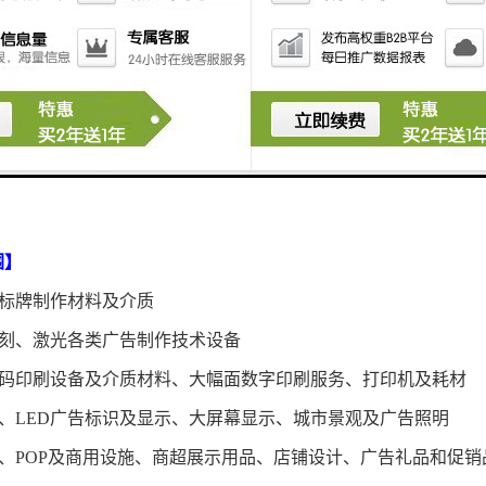
一。2022年在阿人民币清算行服务正式启动，自2023年5月
审批效率得以提高并受到两国企业普遍欢迎。
人民币结算更有利
廷是拉美地区综合国力较强的国家。工业门类较齐全，农牧业发
。工业门类较为齐全，钢铁、汽车、核工业、生物柴油在拉美处
利斯被称作
“南美巴黎”，足球、探戈、红酒、烤肉久负盛名。
围】
标牌制作材料及介质
刻、激光各类广告制作技术设备
码印刷设备及介质材料
、大幅面数字印刷服务、
打印机及耗材
、
LED
广告标识及显示
、
大屏幕显示、城市景观及广告照明
、
POP及商用设施
、
商超展示用品
、
店铺设计
、
广告礼品
和促销