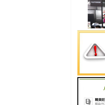
【市场概
阿根
接壤
，
海
贸易伙伴