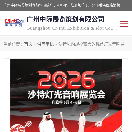
广州中际展览策划有限公司成立于2005年，注册地位于广州市番禺区洛浦街。经营范围包括会议及展览服务，大型活动组织策划服务，展台设计服务，广告业等；主要从事国外广告、标识、印花、LED、照明、光电、灯光、音响、视听、电子展览会等，展位预定-展品运输-签证-行程安排-补贴一站式服务。
广州中际展览策划有限公司
Guangzhou CNIntl Exhibition & Plot Co., Ltd.
当前位置：
首页
>
供应商机
> 沙特境内规模较大的舞台灯光音响展
2025年国外照明展
展位搭建
照明展
展品运输
印花展
视听-灯光音响展
2025年国外广告标识展
2025年国内中国香港照明
展