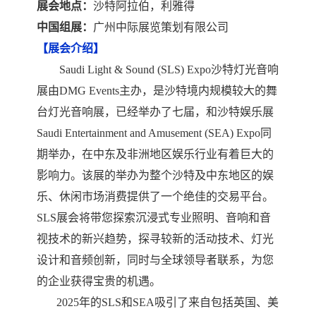
展会地点：
沙特阿拉伯
，
利雅得
中国组展
：
广州中际展览策划有限公司
【
展会介绍
】
Saudi Light & Sound (SLS) Expo沙特灯光
音响
展由
DMG E
vents主办，是沙特境内规模较大的舞
台灯光
音响
展，已经举办了
七
届
，
和沙特娱乐展
Saudi Entertainment and Amusement (SEA) Expo同
期举办，
在中东及非洲地区娱乐行业有着巨大的
影响力。
该
展的举办为整个沙特及中东地区的娱
乐、休闲市场消费提供了一个绝佳的交易平台。
SLS展会将带您探索沉浸式专业照明、音响和音
视技术的新兴趋势，探寻较新的活动技术、灯光
设计和音频创新，同时与全球领导者联系，为您
的企业获得宝贵的机遇。
202
5
年的
SLS
和
SEA
吸引了来自包括英国、美