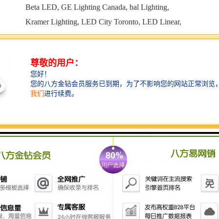
Beta LED, GE Lighting Canada, bal Lighting,
Kramer Lighting, LED City Toronto, LED Linear,
Lightform, National LED, Oligo Lighting, Osram
Sylvania, Philips Lighting。
【上届回顾】
2025
年
有
500多
家企业参展，
比
2024年增长了
33%。
展会
三天
接待了来自加拿大、美国、墨西
哥、巴西、智利、秘鲁、英国、法国等二十多个
国家的
18000
+名观众参观，
过了
2019年参观人数
的22%，
观众来自建筑商、开发商、承包商、工
程师、建筑师、设计师、地产商等。
展会同期举
办过
140
+场的讲座论坛、技能培训、鸡尾酒商务
派对、产品发布演示、颁奖典礼等活动。据主办
方的调查数据显示，的观众是以采购为目的参
会，9
3
%的观众计划下届继续参观。