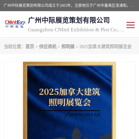
广州中际展览策划有限公司成立于2005年，注册地位于广州市番禺区洛浦街。经营范围包括会议及展览服务，大型活动组织策划服务，展台设计服务，广告业等；主要从事国外广告、标识、印花、LED、照明、光电、灯光、音响、视听、电子展览会等，展位预定-展品运输-签证-行程安排-补贴一站式服务。
广州中际展览策划有限公司
Guangzhou CNIntl Exhibition & Plot Co., Ltd.
当前位置：
首页
>
供应商机
>
照明展
> 2025加拿大建筑照明展览会
2025年国外照明展
展位搭建
照明展
展品运输
印花展
视听-灯光音响展
2025年国外广告标识展
2025年国内中国香港照明
展