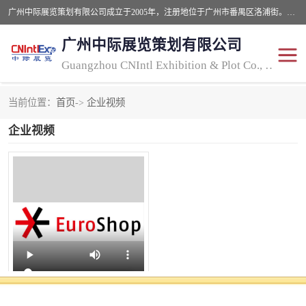
广州中际展览策划有限公司成立于2005年，注册地位于广州市番禺区洛浦街。经营范围包括会议及展览服务，大型活动组织策划服务，展台设计服务，广告业等；主要从事国外广告、标识、印花、LED、照明、光电、灯光、音响、视听、电子展览会等，展位预定-展品运输-签证-行程安排-补贴一站式服务。
广州中际展览策划有限公司
Guangzhou CNIntl Exhibition & Plot Co., Ltd.
当前位置：
首页
->
企业视频
2025年国外照明展
展位搭建
企业视频
照明展
展品运输
印花展
视听-灯光音响展
2025年国外广告标识展
2025年国内中国香港照明
展
2026德国零售业展Euroshop